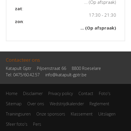
... (Op afspraak)
zat
:
17:30 - 21:30
zon
:
... (Op afspraak)
Contacteer ons
Katapult Gptr
Piljoenstraat 66
8800 Roeselare
Tel: 0475/60.42.57
info@katapult-gptr.be
Home
Disclaimer
Privacy policy
Contact
Foto's
Sitemap
Over ons
Wedstrijdkalender
Reglement
Trainingsuren
Onze sponsors
Klassement
Uitslagen
Sfeer foto's
Pers