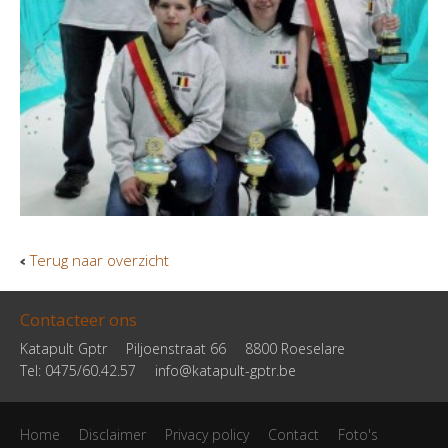
Terug naar overzicht
Contacteer ons
Katapult Gptr
Piljoenstraat 66
8800 Roeselare
Tel: 0475/60.42.57
info@katapult-gptr.be
Home
Disclaimer
Privacy policy
Contact
Foto's